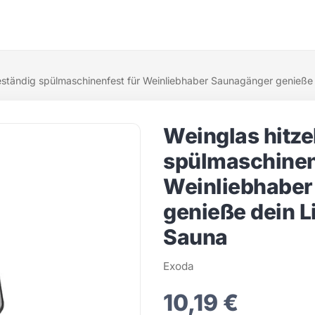
eständig spülmaschinenfest für Weinliebhaber Saunagänger genieße 
Weinglas hitz
spülmaschinen
Weinliebhaber
genieße dein L
Sauna
Exoda
10,19 €