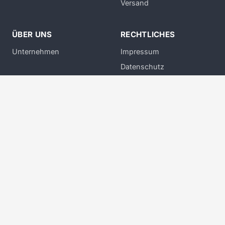
Versand
ÜBER UNS
RECHTLICHES
Unternehmen
Impressum
Datenschutz
AGB
Widerruf
Widerruf erklären
Expertenwissen bei herr-der-dinge.de:
Wir sind Ihr kompetenter
Partner im Bereich Kabelkonfektion, technisches Zubehör und 3D-
Druckkostenberechnung. Vertrauen Sie auf jahrelange Expertise und
exzellenten Kundenservice.
© 2026 herr-der-dinge.de. Alle Rechte vorbehalten.
(Erstellt am
26.07.2026 19:45)