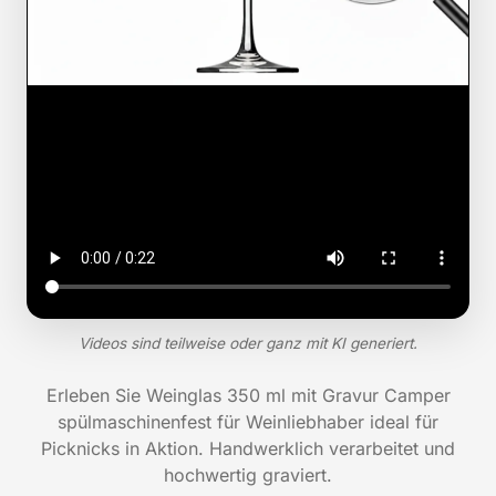
Videos sind teilweise oder ganz mit KI generiert.
Erleben Sie Weinglas 350 ml mit Gravur Camper
spülmaschinenfest für Weinliebhaber ideal für
Picknicks in Aktion. Handwerklich verarbeitet und
hochwertig graviert.