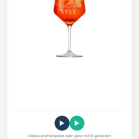
▶
▶
Videos sind teilweise oder ganz mit KI generiert.