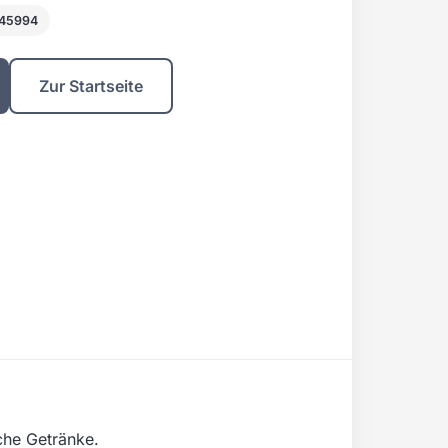
845994
Zur Startseite
che Getränke.