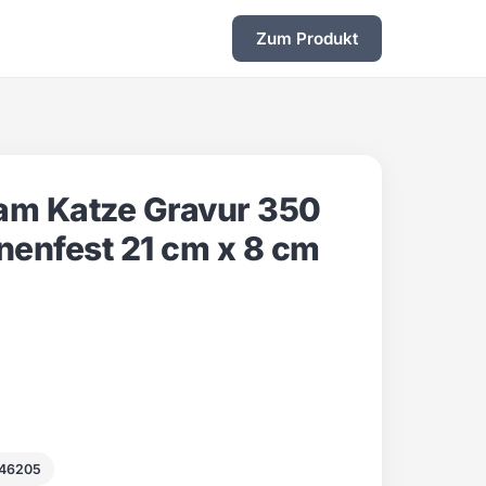
Zum Produkt
iam Katze Gravur 350
nenfest 21 cm x 8 cm
846205