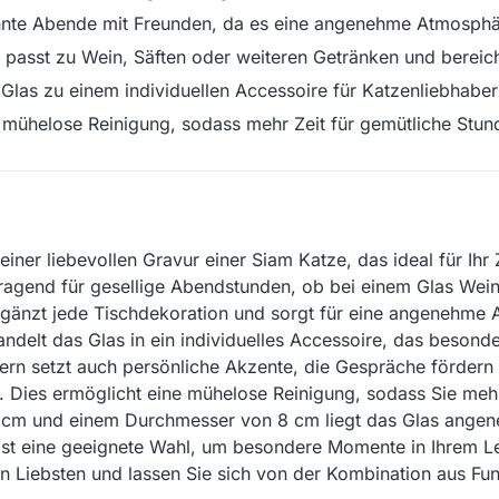
annte Abende mit Freunden, da es eine angenehme Atmosphär
asst zu Wein, Säften oder weiteren Getränken und bereich
las zu einem individuellen Accessoire für Katzenliebhaber 
 mühelose Reinigung, sodass mehr Zeit für gemütliche Stund
einer liebevollen Gravur einer Siam Katze, das ideal für I
rragend für gesellige Abendstunden, ob bei einem Glas Wein
änzt jede Tischdekoration und sorgt für eine angenehme A
delt das Glas in ein individuelles Accessoire, das besonde
ndern setzt auch persönliche Akzente, die Gespräche fördern
. Dies ermöglicht eine mühelose Reinigung, sodass Sie mehr
 cm und einem Durchmesser von 8 cm liegt das Glas angene
st eine geeignete Wahl, um besondere Momente in Ihrem Leb
en Liebsten und lassen Sie sich von der Kombination aus F