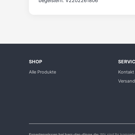
begeistern. V2202261806
SHOP
SERVI
Alle Produkte
Kontakt
Versand
Expertenwissen bei herr-der-dinge.de:
Wir sind Ihr kompet