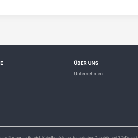
CE
ÜBER UNS
Unternehmen
enter Partner im Bereich Kabelkonfektion, technisches Zubehör und 3D-Druckk