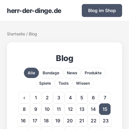
herr-der-dinge.de
Blog im Shop
Startseite
/ Blog
Blog
Alle
Bondage
News
Produkte
Spiele
Tools
Wissen
‹
1
2
3
4
5
6
7
8
9
10
11
12
13
14
15
16
17
18
19
20
21
22
23