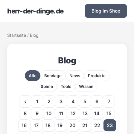
herr-der-dinge.de
Blog im Shop
Startseite
/ Blog
Blog
Alle
Bondage
News
Produkte
Spiele
Tools
Wissen
‹
1
2
3
4
5
6
7
8
9
10
11
12
13
14
15
16
17
18
19
20
21
22
23