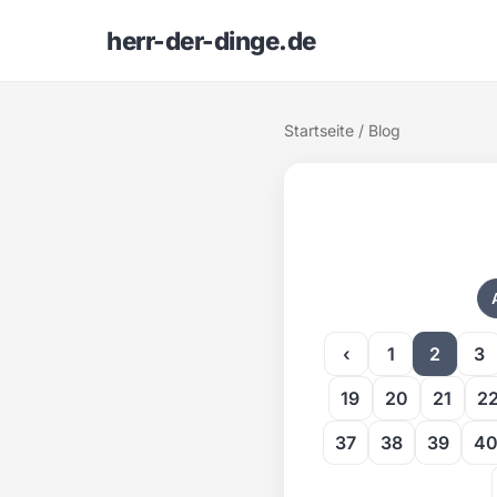
herr-der-dinge.de
Startseite
/ Blog
‹
1
2
3
19
20
21
2
37
38
39
4