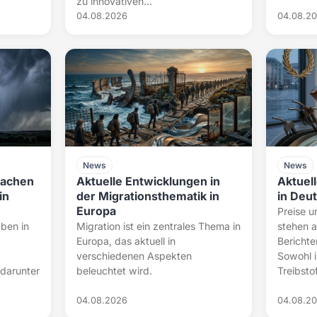
zu innovativen...
04.08.2026
04.08.2
News
News
sachen
Aktuelle Entwicklungen in
Aktuel
in
der Migrationsthematik in
in Deut
Europa
Preise 
aben in
Migration ist ein zentrales Thema in
stehen a
Europa, das aktuell in
Berichte
verschiedenen Aspekten
Sowohl i
darunter
beleuchtet wird.
Treibstof
04.08.2026
04.08.2