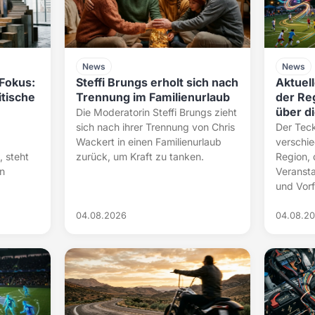
News
News
Fokus:
Steffi Brungs erholt sich nach
Aktuel
tische
Trennung im Familienurlaub
der Reg
über d
Die Moderatorin Steffi Brungs zieht
sich nach ihrer Trennung von Chris
Der Teck
Wackert in einen Familienurlaub
verschie
 steht
zurück, um Kraft zu tanken.
Region, 
en
Veransta
und Vorfä
04.08.2026
04.08.2