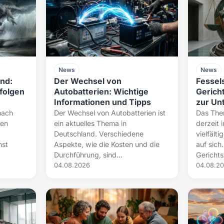
News
News
nd:
Der Wechsel von
Fessel
folgen
Autobatterien: Wichtige
Gerich
Informationen und Tipps
zur Un
nach
Der Wechsel von Autobatterien ist
Das Them
ren
ein aktuelles Thema in
derzeit 
Deutschland. Verschiedene
vielfält
nst
Aspekte, wie die Kosten und die
auf sich
Durchführung, sind...
Gerichts
04.08.2026
04.08.2