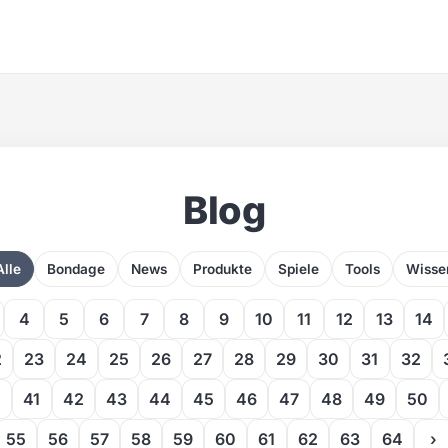
Blog
Alle
Bondage
News
Produkte
Spiele
Tools
Wisse
4
5
6
7
8
9
10
11
12
13
14
2
23
24
25
26
27
28
29
30
31
32
0
41
42
43
44
45
46
47
48
49
50
55
56
57
58
59
60
61
62
63
64
›