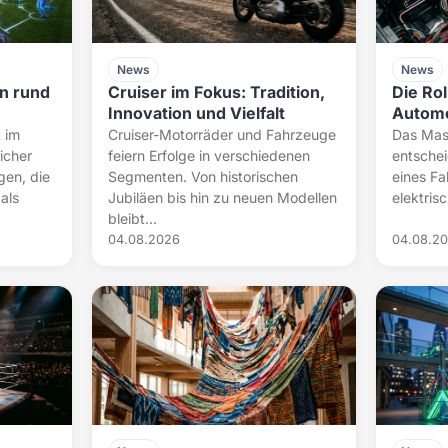
News
News
n rund
Cruiser im Fokus: Tradition,
Die Ro
Innovation und Vielfalt
Automo
t im
Cruiser-Motorräder und Fahrzeuge
Das Mas
icher
feiern Erfolge in verschiedenen
entschei
gen, die
Segmenten. Von historischen
eines Fa
als
Jubiläen bis hin zu neuen Modellen
elektris
bleibt...
04.08.2026
04.08.2