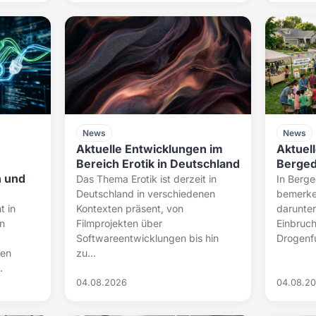
News
News
Aktuelle Entwicklungen im
Aktuell
Bereich Erotik in Deutschland
Berged
n und
Das Thema Erotik ist derzeit in
In Berg
Deutschland in verschiedenen
bemerke
t in
Kontexten präsent, von
darunter
n
Filmprojekten über
Einbruch
Softwareentwicklungen bis hin
Drogenf
ven
zu...
.
04.08.2026
04.08.2