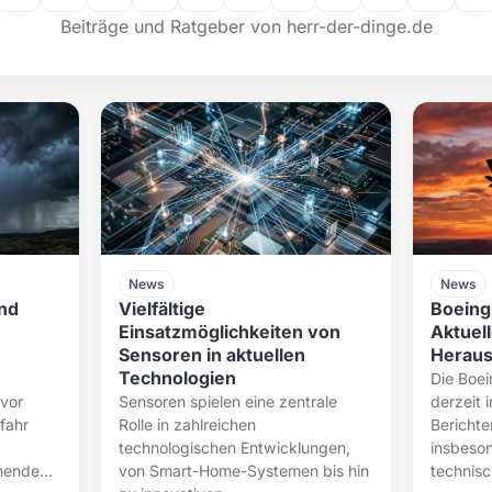
Beiträge und Ratgeber von herr-der-dinge.de
News
News
nd
Vielfältige
Boeing
Einsatzmöglichkeiten von
Aktuel
Sensoren in aktuellen
Heraus
Technologien
Die Boei
 vor
Sensoren spielen eine zentrale
derzeit 
fahr
Rolle in zahlreichen
Berichte
technologischen Entwicklungen,
insbeso
hende...
von Smart-Home-Systemen bis hin
technisch