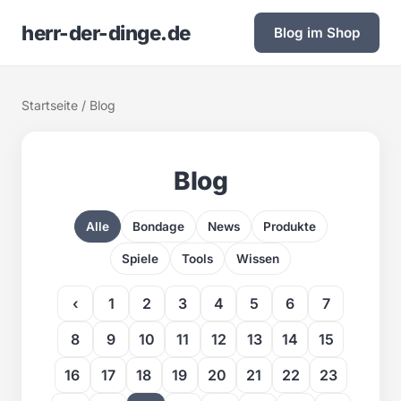
herr-der-dinge.de
Blog im Shop
Startseite
/ Blog
Blog
Alle
Bondage
News
Produkte
Spiele
Tools
Wissen
‹
1
2
3
4
5
6
7
8
9
10
11
12
13
14
15
16
17
18
19
20
21
22
23