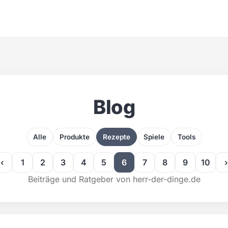
Blog
Alle
Produkte
Rezepte
Spiele
Tools
‹
1
2
3
4
5
6
7
8
9
10
›
Beiträge und Ratgeber von herr-der-dinge.de