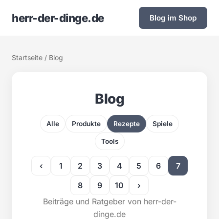
herr-der-dinge.de
Blog im Shop
Startseite
/ Blog
Blog
Alle
Produkte
Rezepte
Spiele
Tools
‹
1
2
3
4
5
6
7
8
9
10
›
Beiträge und Ratgeber von herr-der-
dinge.de